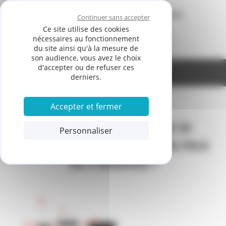
Panneau de gestion des cookies
KESLER CHAUFFAGE
Continuer sans accepter
Ce site utilise des cookies
nécessaires au fonctionnement
Nous contacter
Appeler
du site ainsi qu'à la mesure de
son audience, vous avez le choix
d'accepter ou de refuser ces
derniers.
Accepter et fermer
QUOI DE MIEUX QUE DE SE
Personnaliser
PROTÉGER DES HAUSSES DE PRIX
DE L’ÉNERGIE ?