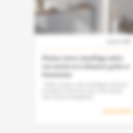
3 janvier 2025
Pilotez votre chauffage selon
vos envies et à distance grâce à
Viessmann
Piloter et gérer votre chauffage à distance
est devenu nécessaire pour faire baisser
votre facture énergétique
Lire l'article