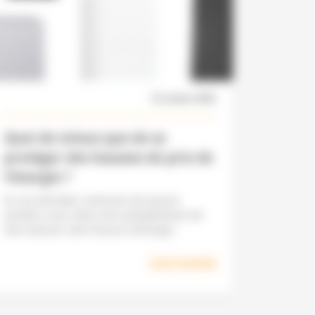
12 octobre 2023
Quoi de mieux que de se
protéger des hausses de prix de
l’énergie ?
En ces périodes continues de hausse
tarifaire, vous rêvez très probablement de
faire baisser votre facture d'énergie.
Lire l'article