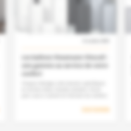
12 octobre 2023
Les ballons Viessmann Vitocell :
une gamme au service de votre
confort
Chaque ménage a des besoins spécifiques
en termes d’eau chaude sanitaire. D’une
part, ceux-ci varient en fonction du nombre
Lire l'article